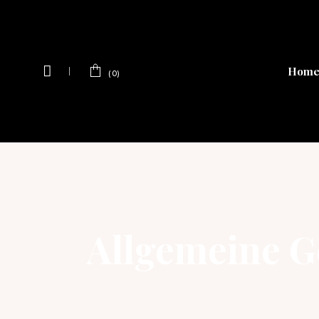
Hom
(0)
Allgemeine G