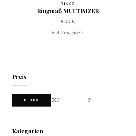
RINGE
Ringmaß MULTISIZER
5,00
€
inkl. 19 % MwSt.
Preis
FILTER
Min.
Max.
Preis
Preis
Kategorien