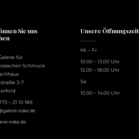
önnen Sie uns
Unsere Öffnungszei
chen
Mi. – Fr.
alerie für
10.00 – 13.00 Uhr
össischen Schmuck
15.00 – 18.00 Uhr
achhaus
Sa.
traße 3-7
erford
10.00 – 14.00 Uhr
170 – 21 10 189
galerie-eske.de
erie-eske.de